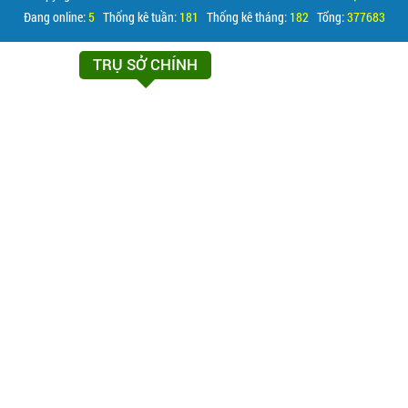
Đang online:
5
Thống kê tuần:
181
Thống kê tháng:
182
Tổng:
377683
TRỤ SỞ CHÍNH