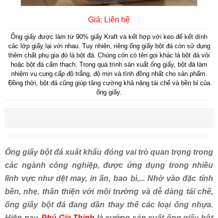
Giá: Liên hệ
Ống giấy được làm từ 90% giấy Kraft và kết hợp với keo để kết dính
các lớp giấy lại với nhau. Tuy nhiên, riêng ống giấy bột đá còn sử dụng
thêm chất phụ gia đó là bột đá. Chúng còn có tên gọi khác là bột đá vôi
hoặc bột đá cẩm thạch. Trong quá trình sản xuất ống giấy, bột đá làm
nhiệm vụ cung cấp độ trắng, độ mịn và tính đồng nhất cho sản phẩm.
Đồng thời, bột đá cũng giúp tăng cường khả năng tái chế và bền bỉ của
ống giấy.
Ống giấy bột đá xuất khẩu đóng vai trò quan trọng trong
các ngành công nghiệp, được ứng dụng trong nhiều
lĩnh vực như dệt may, in ấn, bao bì,... Nhờ vào đặc tính
bền, nhẹ, thân thiện với môi trường và dễ dàng tái chế,
ống giấy bột đá đang dần thay thế các loại ống nhựa.
Hiện nay,
Phú Gia Thịnh
là xưởng sản xuất ống giấy bột