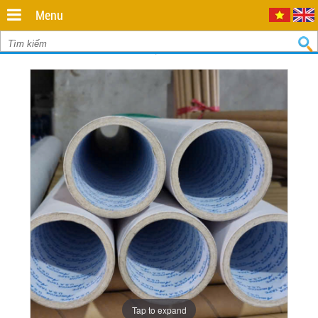
Minh
,
Menu
70000
,
Ống giấy bột đá xuất khẩu
VN
.
0935
712
811
Tap to expand