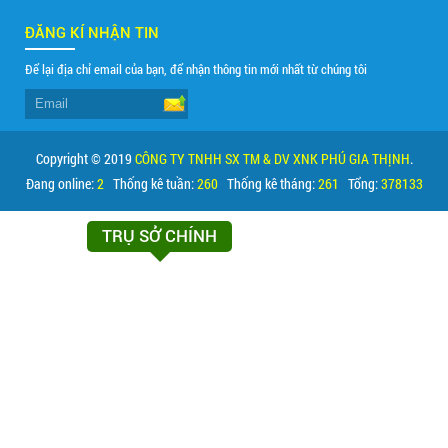
ĐĂNG KÍ NHẬN TIN
Để lại địa chỉ email của bạn, để nhận thông tin mới nhất từ chúng tôi
Copyright © 2019
CÔNG TY TNHH SX TM & DV XNK PHÚ GIA THỊNH
.
Đang online:
2
Thống kê tuần:
260
Thống kê tháng:
261
Tổng:
378133
TRỤ SỞ CHÍNH