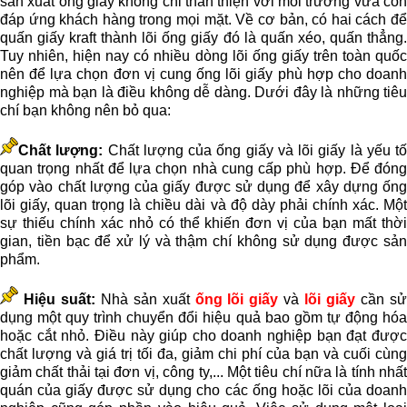
sản xuất ống giấy không chỉ thân thiện với môi trường vừa còn
đáp ứng khách hàng trong mọi mặt. Về cơ bản, có hai cách để
quấn giấy kraft thành lõi ống giấy đó là quấn xéo, quấn thẳng.
Tuy nhiên, h
iện nay c
ó nhiều dòng lõi ống giấy trên toàn quố
nên để lựa chọn đơn vị cung ống lõi giấy phù hợp cho doanh
nghiệp mà bạn là điều không dễ dàng. Dưới đây là những tiêu
chí bạn không nên bỏ qua:
Chất lượng:
Chất lượng của ống giấy và lõi giấy là yếu tố
quan trọng nhất để lựa chọn nhà cung cấp phù hợp. Để đóng
góp vào chất lượng của giấy được sử dụng để xây dựng ống
lõi giấy, quan trọng là chiều dài và độ dày phải chính xác. Một
sự thiếu chính xác nhỏ có thể khiến đơn vị của bạn mất thời
gian, tiền bạc để xử lý và thậm chí không sử dụng được sản
phẩm.
Hiệu suất:
Nhà sản xuất
ống lõi giấy
và
lõi giấy
cần s
dụng một quy trình chuyển đổi hiệu quả bao gồm tự động hóa
hoặc cắt nhỏ. Điều này giúp cho doanh nghiệp bạn đạt được
chất lượng và giá trị tối đa, giảm chi phí của bạn và cuối cùng
giảm chất thải tại đơn vị, công ty,... Một tiêu chí
nữa là tính nhấ
quán của giấy được sử dụng cho các ống hoặc lõi của doanh