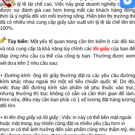
giấy có tỷ lệ tái chế cao. Việc này giúp doanh nghiệp của bạn
được sự đánh giá cao hơn trong mắt các khách hàng đồng
thời là ý nghĩa đối với môi trường sống. Hiện trên thị trường thì
đã có nhiều nhà cung cấp giấy sản xuất với tỷ lệ tái chế lên tới
100%.
Tùy biến:
Một yếu tố quan trọng cần tìm kiếm ở các đối tá
và nhà cung cấp là k
hả năng tùy chỉnh các
lõi giấy
của bạn đ
đáp ứng nhu cầu cụ thể của công ty bạn. Thường được xem
xét dựa trên 2 nhu cầu sau:
+ Đường kính
: ống lõi giấy thường đặt ra các yêu cầu đường
kính khác nhau ngoài trừ một số tiêu chuẩn quốc tế. Do đó,
việc thay đổi đường kính sản phẩm sẽ phụ thuộc vào trục,
nhưng thường thì trục không có sẵn và cần thời gian để làm.
Hơn nữa, điều này cần bạn phải có 1 số lượng đặt hàng tương
đối lớn.
+ In lên ống giấy và lõi giấy
: Việc in này có thể bên mặt ngoài
hoặc mặt trong, tuy nhiên cũng đặt ra nhiều yêu cầu hơn vì
mực in có thể ảnh hưởng đến sản phẩm cũng như thẩm mỹ, do