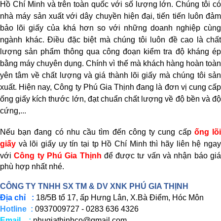
Hồ Chí Minh và trên toàn quốc với số lượng lớn. Chúng tôi có
nhà máy sản xuất với dây chuyền hiện đại, tiến tiến luôn đảm
bảo lõi giấy của khá
hơn so với những doanh nghiệp cùng
ngành khác
. Điều đặc biệt mà
chúng tôi luôn đề cao là chất
lượng sản phẩm thông qua công đoạn kiểm tra độ kháng ép
bằng máy chuyên dụng. Chính vì thế mà khách hàng hoàn toàn
yên tâm về chất lượng và giá thành lõi giấy mà chúng tôi sản
xuất. Hiện nay,
Công ty Phú Gia Thịnh
đang là đơn vị cung cấ
ống giấy kích thước lớn, đạt chuẩn chất lượng về độ bền và độ
cứng,...
Nếu bạn đang có nhu cầu tìm đến công ty cung cấp
ống
lõ
giấy
và lõi giấy uy tín tại tp Hồ Chí Minh thì hãy liên hệ ngay
với
Công ty Phú Gia Thịnh
để được tư vấn và nhận báo gi
phù hợp nhất nhé.
CÔNG TY TNHH SX TM & DV XNK PHÚ GIA THỊNH
Địa chỉ :
18/5B tổ 17, ấp Hưng Lân, X.Bà Điểm, Hóc Môn
Hotline :
0937009727 - 0283 636 4326
Email :
phugiathinhco@gmail.com