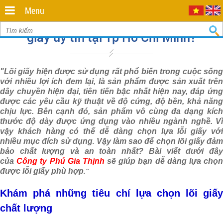
Minh
,
Menu
70000
,
Bạn đang tìm đơn vị cung cấp ống lõi
VN
.
0935
giấy uy tín tại Tp Hồ Chí Minh?
712
811
"Lõi giấy hiện được sử dụng rất phổ biến trong cuộc sống
với nhiều lợi ích đem lại, là sản phẩm được sản xuất trên
dây chuyền hiện đại, tiên tiến bậc nhất hiện nay, đáp ứng
được các yêu cầu kỹ thuật về độ cứng, độ bền, khả năng
chịu lực. Bên cạnh đó, sản phẩm vô cùng đa dạng kích
thước
độ dày được ứng dụng vào nhiều ngành nghề.
V
vậy
khách hàng có thể dễ dàng chọn lựa lỗi giấy vớ
nhiều
mục đích sử dụng
Vậy làm sao để chọn lõi giấy đả
.
bảo chất lượng và an toàn nhất? Bài viết dưới đây
của
Công ty Phú Gia Thịnh
sẽ giúp bạn dễ dàng lựa chọ
được lỗi giấy phù hợp
."
Khám phá những tiêu chí lựa chọn lõi giấy
chất lượng