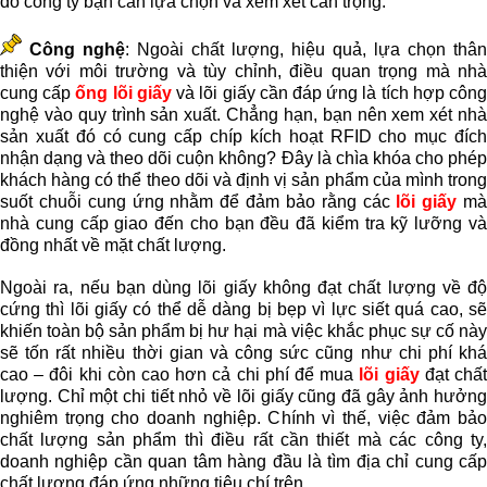
đó công ty bạn cần lựa chọn và xem xét cẩn trọng.
Công nghệ
: Ngoài chất lượng, hiệu quả, lựa chọn thân
thiện với môi trường và tùy chỉnh, điều quan trọng mà nhà
cung cấp
ống lõi giấy
và lõi giấy cần đáp ứng là tích hợp côn
nghệ vào quy trình sản xuất. Chẳng hạn, bạn nên xem xét nhà
sản xuất đó có cung cấp chíp kích hoạt RFID cho mục đích
nhận dạng và theo dõi cuộn không? Đây là chìa khóa cho phép
khách hàng có thể theo dõi và định vị sản phẩm của mình trong
suốt chuỗi cung ứng nhằm để đảm bảo rằng các
lõi giấy
m
nhà cung cấp giao đến cho bạn đều đã kiểm tra kỹ lưỡng và
đồng nhất về mặt chất lượng.
Ngoài ra, nếu bạn dùng lõi giấy không đạt chất lượng về độ
cứng thì lõi giấy có thể dễ dàng bị bẹp vì lực siết quá cao, sẽ
khiến toàn bộ sản phẩm bị hư hại mà việc khắc phục sự cố này
sẽ tốn rất nhiều thời gian và công sức cũng như chi phí khá
cao – đôi khi còn cao hơn cả chi phí để mua
lõi giấy
đạt chấ
lượng. Chỉ một chi tiết nhỏ về lõi giấy cũng đã gây ảnh hưởng
nghiêm trọng cho doanh nghiệp. Chính vì thế, việc đảm bảo
chất lượng sản phẩm thì điều rất cần thiết mà các công ty,
doanh nghiệp cần quan tâm hàng đầu là tìm địa chỉ cung cấp
chất lượng đáp ứng những tiêu chí trên.