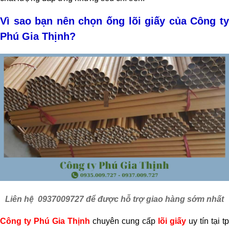
Vì sao bạn nên chọn ống lõi giấy của
Công t
Phú Gia Thịnh?
Liên hệ
0937009727
để được hỗ trợ giao hàng sớm nhất
Công ty Phú Gia Thịnh
chuyên cung cấp
lõi giấy
uy tín tại tp