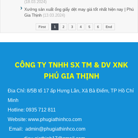
(18.03.2024)
Xưởng sản xuất ống giấy dệt may giá tốt nhất hiện nay | Phú
Gia Thịnh
(13.03.2024)
First
1
2
3
4
5
6
End
CÔNG TY TNHH SX TM & DV XNK
PHÚ GIA THỊNH
Địa Chỉ: 8/5B tổ 17 ấp Hưng Lân, Xã Bà Điểm, TP Hồ Chí
Minh
Hotline: 0935 712 811
Website: www.phugiathinhco.com
Email: admin@phugiathinhco.com