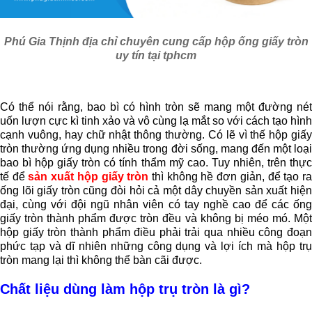
Phú Gia Thịnh địa chỉ chuyên cung cấp hộp ống giấy tròn
uy tín tại tphcm
Có thể nói rằng, bao bì có hình tròn sẽ mang một đường nét 
uốn lượn cực kì tinh xảo và vô cùng lạ mắt so với cách tạo hình 
cạnh vuông, hay chữ nhật thông thường. Có lẽ vì thế hộp giấy 
tròn thường ứng dụng nhiều trong đời sống, mang đến một loại 
bao bì hộp giấy tròn có tính thẩm mỹ cao. Tuy nhiên, trên thực 
tế để 
sản xuất hộp giấy tròn
 thì không hề đơn giản, để tạo ra
ống lõi giấy tròn cũng đòi hỏi cả một dây chuyền sản xuất hiện 
đại, cùng với đội ngũ nhân viên có tay nghề cao để các ống 
giấy tròn thành phẩm được tròn đều và không bị méo mó. Một 
hộp giấy tròn thành phẩm điều phải trải qua nhiều công đoạn 
phức tạp và dĩ nhiên những công dụng và lợi ích mà hộp trụ 
tròn mang lại thì không thể bàn cãi được.
Chất liệu dùng làm hộp trụ tròn
 là gì?