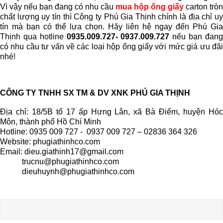
Vì vậy nếu bạn đang có nhu cầu 
mua hộp ống giấy
 carton tròn 
chất lượng uy tín thì Công ty Phú Gia Thịnh chính là địa chỉ uy 
tín mà bạn có thể lựa chọn. Hãy liên hệ ngay đến Phú Gia 
Thịnh qua hotline
 0935.009.727- 0937.009.727
 nếu bạn đang
có nhu cầu tư vấn về các loại hộp ống giấy với mức giá ưu đãi 
nhé!
CÔNG TY TNHH SX TM & DV XNK PHÚ GIA THỊNH
Địa chỉ: 18/5B tổ 17 ấp Hưng Lân, xã Bà Điểm, huyện Hóc
Môn, thành phố Hồ Chí Minh
Hotline: 0935 009 727 - 0937 009 727 – 02836 364 326
Website: phugiathinhco.com
Email: dieu.giathinh17@gmail.com
trucnu@phugiathinhco.com
dieuhuynh@phugiathinhco.com