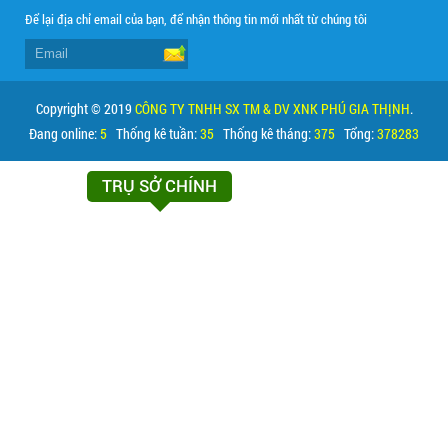
Để lại địa chỉ email của bạn, để nhận thông tin mới nhất từ chúng tôi
Copyright © 2019
CÔNG TY TNHH SX TM & DV XNK PHÚ GIA THỊNH
.
Đang online:
5
Thống kê tuần:
35
Thống kê tháng:
375
Tổng:
378283
TRỤ SỞ CHÍNH