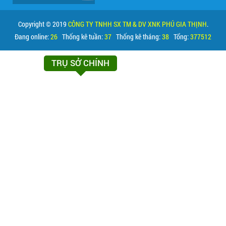
Copyright © 2019
CÔNG TY TNHH SX TM & DV XNK PHÚ GIA THỊNH
.
Đang online:
26
Thống kê tuần:
37
Thống kê tháng:
38
Tổng:
377512
TRỤ SỞ CHÍNH