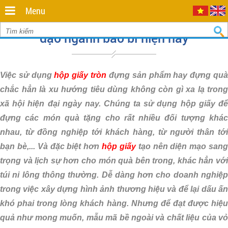
Minh
,
Menu
70000
,
Lon giấy, hộp giấy tròn - xu hướng chủ
VN
.
0935
đạo ngành bao bì hiện nay
712
811
Việc sử dụng
hộp giấy tròn
đựng sản phẩm hay đựng qu
chắc hẳn là xu hướng tiêu dùng không còn gì xa lạ trong
xã hội hiện đại ngày nay. Chúng ta sử dụng hộp giấy để
đựng các món quà tặng cho rất nhiều đối tượng khác
nhau, từ đồng nghiệp tới khách hàng, từ người thân tới
bạn bè,... Và đặc biệt hơn
hộp giấy
tạo nên diện mạo san
trọng và lịch sự hơn cho món quà bên trong, khác hẳn với
túi ni lông thông thường. Dễ dàng hơn cho doanh nghiệp
trong việc xây dựng hình ảnh thương hiệu và để lại dấu ấn
khó phai trong lòng khách hàng. Nhưng để đạt được hiệu
quả như mong muốn, mẫu mã bề ngoài và chất liệu của vỏ