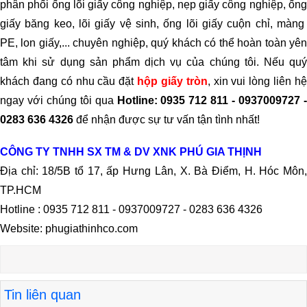
phân phối ống lõi giấy công nghiệp, nẹp giấy công nghiệp, ống
giấy băng keo, lõi giấy vệ sinh, ống lõi giấy cuộn chỉ, màng
PE, lon giấy,... chuyên nghiệp, quý khách có thể hoàn toàn yên
tâm khi sử dụng sản phẩm dịch vụ của chúng tôi. Nếu quý
khách đang có nhu cầu đặt
hộp giấy tròn
, xin vui lòng liên h
ngay với chúng tôi qua
Hotline:
0935 712 811 - 0937009727 
0283 636 4326
để nhận được sự tư vấn tận tình nhất!
CÔNG TY TNHH SX TM & DV XNK PHÚ GIA THỊNH
Địa chỉ: 18/5B tổ 17, ấp Hưng Lân, X. Bà Điểm, H. Hóc Môn,
TP.HCM
Hotline : 0935 712 811 - 0937009727 - 0283 636 4326
Website: phugiathinhco.com
Tin liên quan