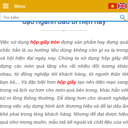
Minh
,
Menu
70000
,
Lon giấy, hộp giấy tròn - xu hướng chủ
VN
.
0935
đạo ngành bao bì hiện nay
712
811
Việc sử dụng
hộp giấy tròn
đựng sản phẩm hay đựng qu
chắc hẳn là xu hướng tiêu dùng không còn gì xa lạ trong
xã hội hiện đại ngày nay. Chúng ta sử dụng hộp giấy để
đựng các món quà tặng cho rất nhiều đối tượng khác
nhau, từ đồng nghiệp tới khách hàng, từ người thân tới
bạn bè,... Và đặc biệt hơn
hộp giấy
tạo nên diện mạo san
trọng và lịch sự hơn cho món quà bên trong, khác hẳn với
túi ni lông thông thường. Dễ dàng hơn cho doanh nghiệp
trong việc xây dựng hình ảnh thương hiệu và để lại dấu ấn
khó phai trong lòng khách hàng. Nhưng để đạt được hiệu
quả như mong muốn, mẫu mã bề ngoài và chất liệu của vỏ