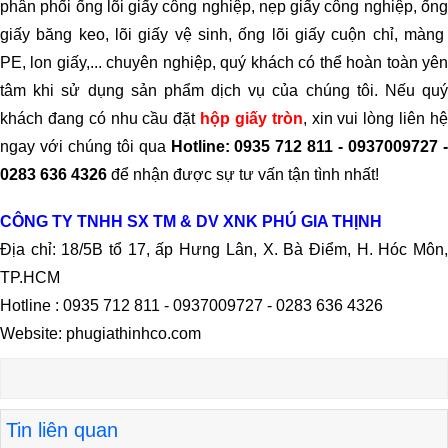
phân phối ống lõi giấy công nghiệp, nẹp giấy công nghiệp, ống
giấy băng keo, lõi giấy vệ sinh, ống lõi giấy cuộn chỉ, màng
PE, lon giấy,... chuyên nghiệp, quý khách có thể hoàn toàn yên
tâm khi sử dụng sản phẩm dịch vụ của chúng tôi. Nếu quý
khách đang có nhu cầu đặt
hộp giấy tròn
, xin vui lòng liên h
ngay với chúng tôi qua
Hotline:
0935 712 811 - 0937009727 
0283 636 4326
để nhận được sự tư vấn tận tình nhất!
CÔNG TY TNHH SX TM & DV XNK PHÚ GIA THỊNH
Địa chỉ: 18/5B tổ 17, ấp Hưng Lân, X. Bà Điểm, H. Hóc Môn,
TP.HCM
Hotline : 0935 712 811 - 0937009727 - 0283 636 4326
Website: phugiathinhco.com
Tin liên quan