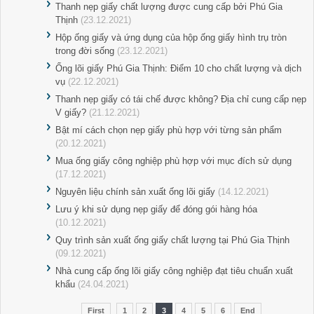
Thanh nẹp giấy chất lượng được cung cấp bởi Phú Gia
Thịnh
(23.12.2021)
Hộp ống giấy và ứng dụng của hộp ống giấy hình trụ tròn
trong đời sống
(23.12.2021)
Ống lõi giấy Phú Gia Thịnh: Điểm 10 cho chất lượng và dịch
vụ
(22.12.2021)
Thanh nẹp giấy có tái chế được không? Địa chỉ cung cấp nẹp
V giấy?
(21.12.2021)
Bật mí cách chọn nẹp giấy phù hợp với từng sản phẩm
(20.12.2021)
Mua ống giấy công nghiệp phù hợp với mục đích sử dụng
(17.12.2021)
Nguyên liệu chính sản xuất ống lõi giấy
(14.12.2021)
Lưu ý khi sử dụng nẹp giấy để đóng gói hàng hóa
(10.12.2021)
Quy trình sản xuất ống giấy chất lượng tại Phú Gia Thịnh
(09.12.2021)
Nhà cung cấp ống lõi giấy công nghiệp đạt tiêu chuẩn xuất
khẩu
(24.04.2021)
First
1
2
3
4
5
6
End