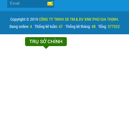
Copyright © 2019
CÔNG TY TNHH SX TM & DV XNK PHÚ GIA THỊNH
.
Đang online:
4
Thống kê tuần:
47
Thống kê tháng:
48
Tổng:
377522
TRỤ SỞ CHÍNH