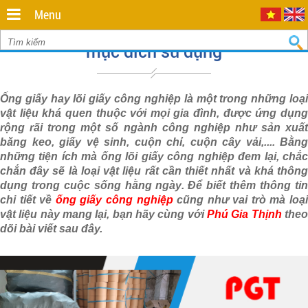
Minh
,
Menu
70000
,
Mua ống giấy công nghiệp phù hợp với
VN
.
0935
mục đích sử dụng
712
811
Ống giấy hay lõi giấy công nghiệp là một trong những loại
vật liệu khá quen thuộc với mọi gia đình, được ứng dụng
rộng rãi trong một số ngành công nghiệp như sản xuất
băng keo, giấy vệ sinh,
cuộn chỉ, cuộn cây vải
,.... Bằng
những tiện ích mà ống lõi giấy công nghiệp đem lại, chắc
chắn đây sẽ là loại vật liệu rất cần thiết nhất và khá thông
dụng trong cuộc sống hằng ngày. Để biết thêm thông tin
chi tiết về
ống giấy công nghiệp
cũng như vai trò mà loại
vật liệu này mang lại, bạn hãy cùng với
Phú Gia Thịnh
the
dõi bài viết sau đây.