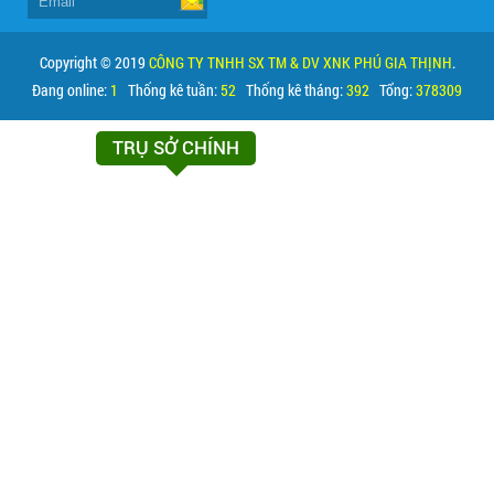
Copyright © 2019
CÔNG TY TNHH SX TM & DV XNK PHÚ GIA THỊNH
.
Đang online:
1
Thống kê tuần:
52
Thống kê tháng:
392
Tổng:
378309
TRỤ SỞ CHÍNH