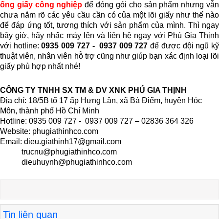
ống giấy công nghiệp
để đóng gói cho sản phẩm nhưng vẫ
chưa nắm rõ các yêu cầu cần có của một lõi giấy như thế nào
để đáp ứng tốt, tương thích với sản phẩm của mình. Thì ngay
bây giờ, hãy nhấc máy lên và liên hệ ngay với Phú Gia Thịnh
với hotline:
0935 009 727 - 0937 009 727
để được đội ngũ k
thuật viên, nhân viên hỗ trợ cũng như giúp bạn xác định loại lõi
giấy phù hợp nhất nhé!
CÔNG TY TNHH SX TM & DV XNK PHÚ GIA THỊNH
Địa chỉ: 18/5B tổ 17 ấp Hưng Lân, xã Bà Điểm, huyện Hóc
Môn, thành phố Hồ Chí Minh
Hotline: 0935 009 727 - 0937 009 727 – 02836 364 326
Website: phugiathinhco.com
Email: dieu.giathinh17@gmail.com
trucnu@phugiathinhco.com
dieuhuynh@phugiathinhco.com
Tin liên quan