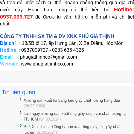
và trao đổi một cách cụ thể, nhanh chóng thông qua địa chỉ
Hotline:
dưới đây. Hoặc bạn cũng có thể liên hệ
0937.009.727
để được tư vấn, hỗ trợ miễn phí và chi tiế
nhất!
CÔNG TY TNHH SX TM & DV XNK PHÚ GIA THỊNH
Địa chỉ :
18/5B tổ 17, ấp Hưng Lân, X.Bà Điểm, Hóc Môn
Hotline :
0937009727 - 0283 636 4326
Email :
phugiathinhco@gmail.com
Website:
www.phugiathinhco.com
Tin liên quan
Xưởng sản xuất lõi băng keo giấy chất lượng hàng đầu
(08.03.2024)
Lưu ngay xưởng sản xuất ống giấy cuộn vải chất lượng tại
TP.HCM
(04.03.2024)
Phú Gia Thịnh - Công ty sản xuất ống giấy, lõi giấy chất
lượng
(01.03.2024)