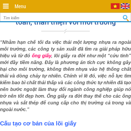
Minh
,
Menu
70000
,
Ống giấy Phú Gia Thịnh - "Giải pháp" an
VN
.
0935
toàn, thân thiện với môi trường
712
811
“Nhằm hạn chế tối đa việc thải một lượng nhựa ra ngoài
môi trường, các công ty sản xuất đã tìm ra giải pháp hữu
hiệu và từ đó
ống giấy
, lõi giấy ra đời như một “cứu tinh
mới đầy tiềm năng. Đây là phương án tích cực không gây
hại cho môi trường, không thêm nhựa vào hệ thống chất
thải và dòng chảy tự nhiên. Chính vì lẽ đó, việc nỗ lực tìm
kiếm bao bì chất thải thấp và các công thức tự nhiên đã tạo
nên bước ngoặt làm thay đổi ngành công nghiệp giúp nó
trở nên tốt đẹp hơn. Ống giấy ra đời thay thế cho các ống
nhựa và sắt thép để cung cấp cho thị trường cả trong và
ngoài nước.”
Cấu tạo cơ bản của lõi giấy