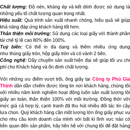
Chất lượng:
Độ nén, kháng ép và kết dính được sử dụng l
những yếu tố chất lượng quan trọng nhất.
Hiệu suất:
Quá trình sản xuất nhanh chóng, hiệu quả sẽ giú
khả năng đáp ứng khách hàng tốt hơn.
Thân thiện môi trường:
Sử dụng các loại giấy với thành phầ
tái chế tỷ lệ cao 80% đến 100%.
Tuỳ biến:
Có thể in đa dạng và thêm nhiều ứng dụn
như thùng giấy tròn, hộp giấy tròn và có vành 2 bên.
Công nghệ:
Dây chuyền sản xuất hiện đại sẽ giúp tối ưu chi
phí cho Khách hàng và ổn định chất lượng.
Với những ưu điểm vượt trội, ống giấy tại
Công ty Phú Gia
Thịnh
dần dần chiếm được lòng tin nơi khách hàng, chúng tô
với nhiều năm kinh nghiệm hoạt động luôn sản xuất lượng lõi
giấy an toàn, thân thiện 100% với môi trường. Đồng thời với
mức giá cả hợp lý, cạnh tranh đã thu hút nhiều đối tác tin cậy
lựa chọn. Quý khách hàng cần một lượng lớn ống giấy phục vụ
cho nhu cầu kinh doanh của mình với bất kì lĩnh vực nào có
liên quan đến sản phẩm, hãy liên hệ với chung tôi để đặt hàng