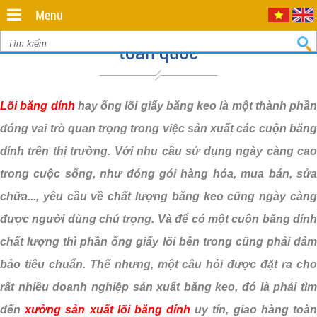
Minh
,
Menu
70000
,
Xưởng sản xuất lõi băng dính, giao hàng
VN
.
0935
toàn quốc
712
811
Lõi băng dính
hay ống lõi giấy băng keo là một thành phần
đóng vai trò quan trọng trong việc sản xuất các cuộn băng
dính trên thị trường. Với nhu cầu sử dụng ngày càng cao
trong cuộc sống, như đóng gói hàng hóa, mua bán, sửa
chữa..., yêu cầu về chất lượng băng keo cũng ngày càng
được người dùng chú trọng. Và để có một cuộn băng dính
chất lượng thì phần ống giấy lõi bên trong cũng phải đảm
bảo tiêu chuẩn. Thế nhưng, một câu hỏi được đặt ra cho
rất nhiều doanh nghiệp sản xuất băng keo, đó là phải tìm
đến
xưởng sản xuất lõi băng dính
uy tín, giao hàng toà