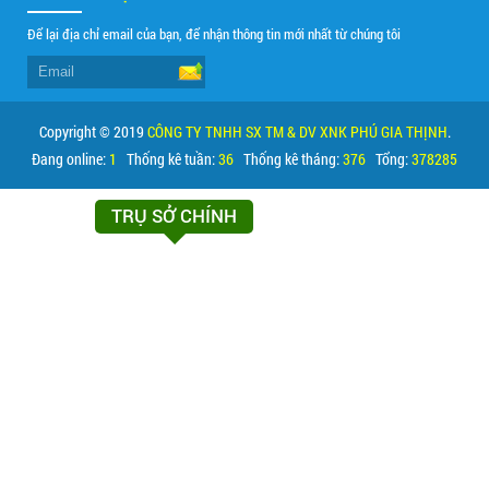
Để lại địa chỉ email của bạn, để nhận thông tin mới nhất từ chúng tôi
Copyright © 2019
CÔNG TY TNHH SX TM & DV XNK PHÚ GIA THỊNH
.
Đang online:
1
Thống kê tuần:
36
Thống kê tháng:
376
Tổng:
378285
TRỤ SỞ CHÍNH