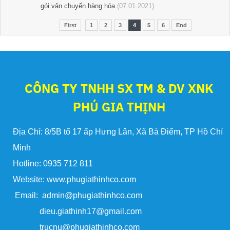
gói vận chuyển hàng hóa
(07.01.2021)
First
1
2
3
4
5
6
End
CÔNG TY TNHH SX TM & DV XNK
PHÚ GIA THỊNH
Địa Chỉ: 8/5B tổ 17 ấp Hưng Lân, Xã Bà Điểm, TP Hồ Chí
Minh
Hotline: 0935 712 811
Website: www.phugiathinhco.com
Email: admin@phugiathinhco.com
dieu.giathinh17@gmail.com
trucnu@phugiathinhco.com