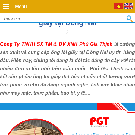
Minh
,
Menu
70000
,
Xưởng sản xuất và cung cấp ống lõi
VN
.
0935
giấy tại Đồng Nai
712
811
Công Ty TNHH SX TM & DV XNK Phú Gia Thịnh
là xưởng
sản xuất và cung cấp ống lõi giấy tại Đồng Nai
uy tín hàn
đầu
. Hiện nay, chúng tôi đang là đối tác đáng tin cậy với rất
nhiều đơn vị lớn nhỏ trên toàn quốc. Phú Gia Thịnh cam
kết sản phẩm ống lõi giấy đạt tiêu chuẩn chất lượng vượt
trội, phục vụ cho đa dạng ngành nghề, lĩnh vực khác nhau
như may mặc, thực phẩm, bao bì, y tế,...